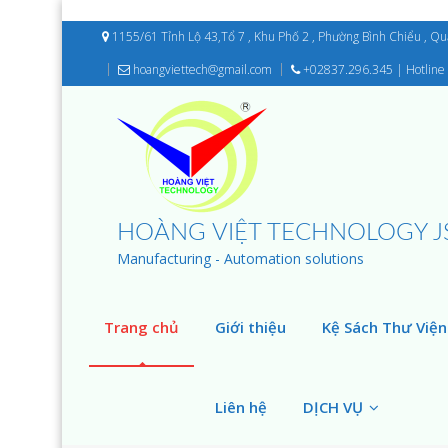
1155/61 Tỉnh Lộ 43,Tổ 7 , Khu Phố 2 , Phường Bình Chiểu , Q
hoangviettech@gmail.com
+02837.296.345 | Hotline 
HOÀNG VIỆT TECHNOLOGY J
Manufacturing - Automation solutions
Trang chủ
Giới thiệu
Kệ Sách Thư Viện
Liên hệ
DỊCH VỤ