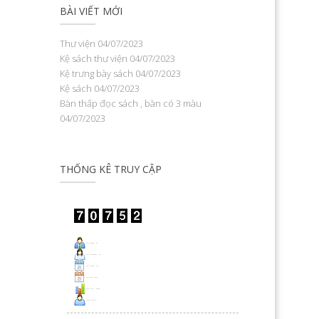
BÀI VIẾT MỚI
Thư viện
04/07/2023
Kệ sách thư viện
04/07/2023
Kệ trưng bày sách
04/07/2023
Kệ sách
04/07/2023
Bàn thấp đọc sách , bàn có 3 màu
04/07/2023
THỐNG KÊ TRUY CẬP
Visit Today : 26
Visit Yesterday : 38
This Month : 419
This Year : 9179
Total Visit : 70752
Who's Online : 1