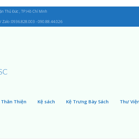
uận Thủ Đức , TP.Hồ Chí Minh
/ Zalo :0936.828.003 - 090.88.44.026
SC
 Thân Thiện
Kệ sách
Kệ Trưng Bày Sách
Thư Việ