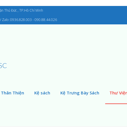
uận Thủ Đức , TP.Hồ Chí Minh
/ Zalo :0936.828.003 - 090.88.44.026
SC
 Thân Thiện
Kệ sách
Kệ Trưng Bày Sách
Thư Việ