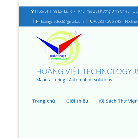
1155/61 Tỉnh Lộ 43,Tổ 7 , Khu Phố 2 , Phường Bình Chiểu , Q
hoangviettech@gmail.com
+02837.296.345 | Hotline 
HOÀNG VIỆT TECHNOLOGY J
Manufacturing - Automation solutions
Trang chủ
Giới thiệu
Kệ Sách Thư Viện