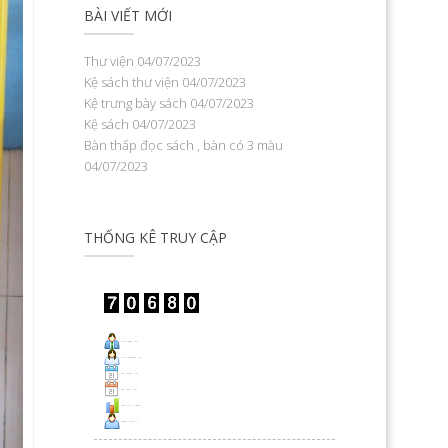
BÀI VIẾT MỚI
Thư viện
04/07/2023
Kệ sách thư viện
04/07/2023
Kệ trưng bày sách
04/07/2023
Kệ sách
04/07/2023
Bàn thấp đọc sách , bàn có 3 màu
04/07/2023
THỐNG KÊ TRUY CẬP
Visit Today : 55
Visit Yesterday : 24
This Month : 347
This Year : 9107
Total Visit : 70680
Who's Online : 2