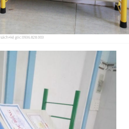
 sách+kệ góc:0936.828.003