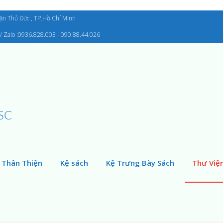
uận Thủ Đức , TP.Hồ Chí Minh
/ Zalo :0936.828.003 - 090.88.44.026
SC
 Thân Thiện
Kệ sách
Kệ Trưng Bày Sách
Thư Việ