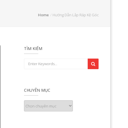
Home
Hướng Dẫn Lắp Ráp Kệ Góc
TÌM KIẾM
CHUYÊN MỤC
Chuyên
mục