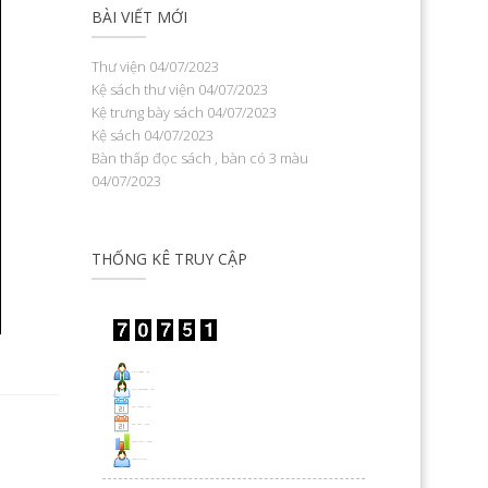
BÀI VIẾT MỚI
Thư viện
04/07/2023
Kệ sách thư viện
04/07/2023
Kệ trưng bày sách
04/07/2023
Kệ sách
04/07/2023
Bàn thấp đọc sách , bàn có 3 màu
04/07/2023
THỐNG KÊ TRUY CẬP
Visit Today : 25
Visit Yesterday : 38
This Month : 418
This Year : 9178
Total Visit : 70751
Who's Online : 1