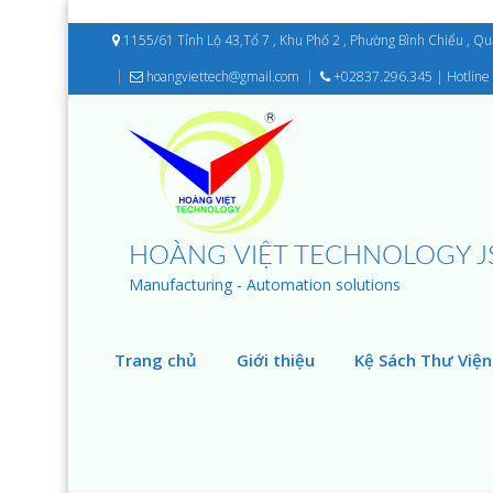
1155/61 Tỉnh Lộ 43,Tổ 7 , Khu Phố 2 , Phường Bình Chiểu , Q
hoangviettech@gmail.com
+02837.296.345 | Hotline 
HOÀNG VIỆT TECHNOLOGY J
Manufacturing - Automation solutions
Trang chủ
Giới thiệu
Kệ Sách Thư Viện