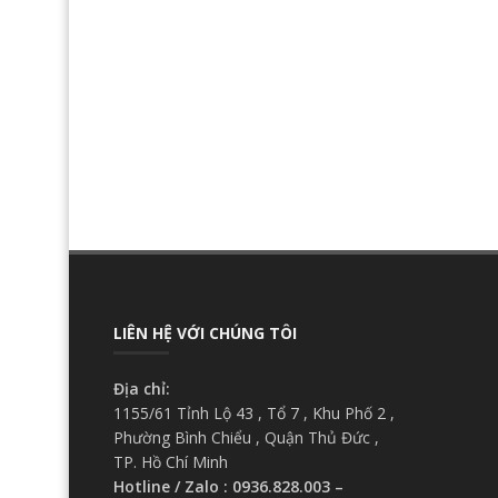
LIÊN HỆ VỚI CHÚNG TÔI
Địa chỉ:
1155/61 Tỉnh Lộ 43 , Tổ 7 , Khu Phố 2 ,
Phường Bình Chiểu , Quận Thủ Đức ,
TP. Hồ Chí Minh
Hotline / Zalo : 0936.828.003 –