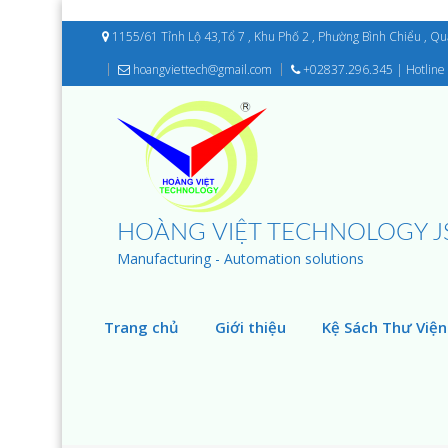
1155/61 Tỉnh Lộ 43,Tổ 7 , Khu Phố 2 , Phường Bình Chiểu , Q
hoangviettech@gmail.com
+02837.296.345 | Hotline 
HOÀNG VIỆT TECHNOLOGY J
Manufacturing - Automation solutions
Trang chủ
Giới thiệu
Kệ Sách Thư Viện