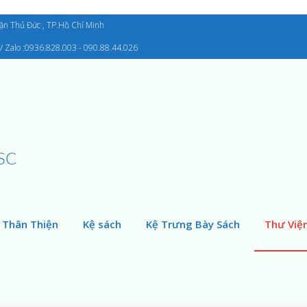
uận Thủ Đức , TP.Hồ Chí Minh
/ Zalo :0936.828.003 - 090.88.44.026
SC
 Thân Thiện
Kệ sách
Kệ Trưng Bày Sách
Thư Việ