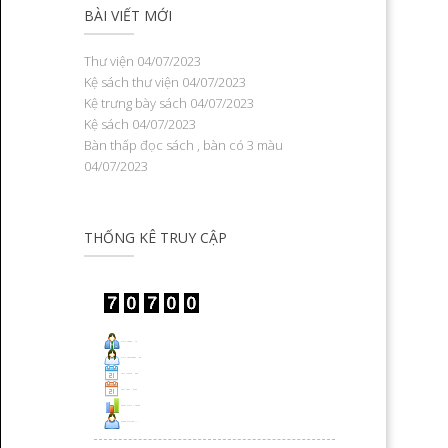
BÀI VIẾT MỚI
Thư viện
04/07/2023
Kệ sách thư viện
04/07/2023
Kệ trưng bày sách
04/07/2023
Kệ sách
04/07/2023
Bàn thấp đọc sách , bàn có 3 màu
04/07/2023
THỐNG KÊ TRUY CẬP
Visit Today : 12
Visit Yesterday : 63
This Month : 367
This Year : 9127
Total Visit : 70700
Who's Online : 1